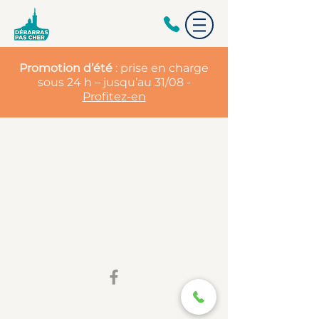
Promotion d’été
: prise en charge
sous 24 h – jusqu’au 31/08 -
Profitez-en